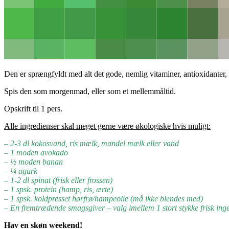
Den er sprængfyldt med alt det gode, nemlig vitaminer, antioxidanter, f
Spis den som morgenmad, eller som et mellemmåltid.
Opskrift til 1 pers.
Alle ingredienser skal meget gerne være økologiske hvis muligt:
– 2-3 dl kokosvand, ris mælk, mandel mælk eller vand
– 1 moden avokado
– ½ moden banan
– ¼ agurk
– 1-2 dl spinat (frisk eller frossen)
– 1 spsk. protein (hamp, ris, ærte)
– 1 spsk. koldpresset hørfrø/hampeolie (må ikke blendes med)
– En fremtrædende smagsgiver – valg imellem 1 stort stykke frisk ingef
Hav en skøn weekend!