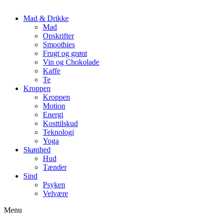
Mad & Drikke
Mad
Opskrifter
Smoothies
Frugt og grønt
Vin og Chokolade
Kaffe
Te
Kroppen
Kroppen
Motion
Energi
Kosttilskud
Teknologi
Yoga
Skønhed
Hud
Tænder
Sind
Psyken
Velvære
Menu