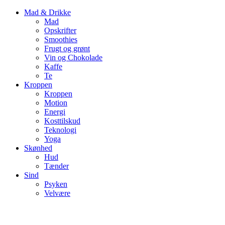
Mad & Drikke
Mad
Opskrifter
Smoothies
Frugt og grønt
Vin og Chokolade
Kaffe
Te
Kroppen
Kroppen
Motion
Energi
Kosttilskud
Teknologi
Yoga
Skønhed
Hud
Tænder
Sind
Psyken
Velvære