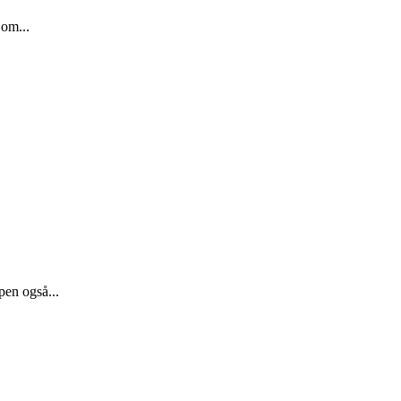
 om...
pen også...